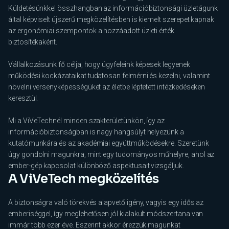
Küldetésünkkel összhangban az információbiztonsági üzletágunk
által képviselt újszerű megközelítésben is kiemelt szerepet kapnak
az ergonómiai szempontok a hozzáadott üzleti érték
biztosítékaként.
Vállalkozásunk fő célja, hogy ügyfeleink képesek legyenek
működési kockázataikat tudatosan felmérni és kezelni, valamint
növelni versenyképességüket az életbe léptetett intézkedéseken
keresztül.
Mi a ViVeTechnél minden szakterületünkön, így az
információbiztonságban is nagy hangsúlyt helyezünk a
kutatómunkára és az akadémiai együttműködésekre. Szeretünk
úgy gondolni magunkra, mint egy tudományos műhelyre, ahol az
ember-gép kapcsolat különböző aspektusait vizsgáljuk.
A ViVeTech megközelítés
A biztonságra való törekvés alapvető igény, vagyis egy idős az
emberiséggel, így meglehetősen jól kialakult módszertana van
immár több ezer éve. Eszerint akkor érezzük magunkat