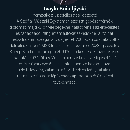
Ivaylo Boiadjiyski
nemzetközi üzletfejlesztési igazgató
A Szófiai Műszaki Egyetemen szerzett gépészmérnöki
diplomát, majd különféle cégeknél haladt felfelé az értékesítési
és tanácsadói ranglétrán: autókereskedőknél, autóipari
beszállítóknál, szolgáltató cégeknél. 2006-ban csatlakozott a
detroiti székhelyű MSX Internationalhez, ahol 2023-ig vezette a
Közép-Kelet európai régió 200 fős értékesítési és üzemeltetési
csapatát. 2024-től a ViVeTech nemzetközi üzletfejlesztési és
értékesítési vezetője, feladata a nemzetközi és hazai
üzletfejlesztés, valamint a ViVeTech és leányvállalatai
nemzetközi piacra lépéséhez kapcsolódó értékesítési
tevékenység.