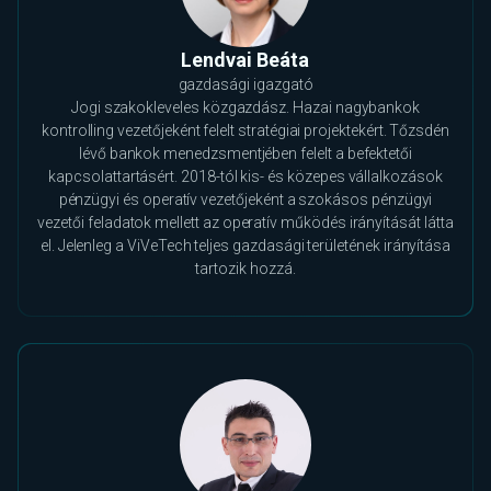
Lendvai Beáta
gazdasági igazgató
Jogi szakokleveles közgazdász. Hazai nagybankok
kontrolling vezetőjeként felelt stratégiai projektekért. Tőzsdén
lévő bankok menedzsmentjében felelt a befektetői
kapcsolattartásért. 2018-tól kis- és közepes vállalkozások
pénzügyi és operatív vezetőjeként a szokásos pénzügyi
vezetői feladatok mellett az operatív működés irányítását látta
el. Jelenleg a ViVeTech teljes gazdasági területének irányítása
tartozik hozzá.