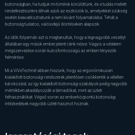
biztonságban, ha tudjuk mi történik körülöttünk, és e tudás mellett
rendelkezésünkre állnak azok az eszközök is, amelyekkel szükség
esetén beavatkozhatunk a nem kívánt folyamatokba. Tehát a
biztonság tudatos, valósidejű döntéseken alapszik.
Az idők folyamán azt is megtanultuk, hogy a legnagyobb veszélyt
általában egy másik ember jelenti ránk nézve. Vagyis a védelem
megszervezése során kulcsfontosságú az emberi tényezők
felmérése.
Mi a ViVeTechnél abban hiszünk, hogy az ergonómikusan
kialakított biztonsági rendszerek jelentősen csökkentik a véletlen
károkozást; az így kialakított biztonsági szabályok pedig nagyobb
mértékben akadályozzák a támadókat, mint az üzleti
felhasználókat. Végső soron az emberközpontú biztonsági
intézkedések nagyobb üzleti hasznot hoznak.