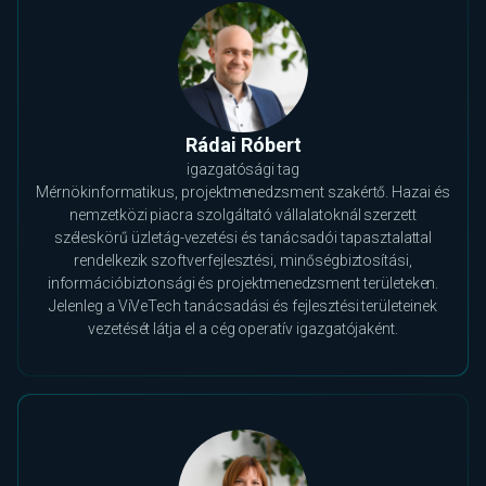
Rádai Róbert
igazgatósági tag
Mérnökinformatikus, projektmenedzsment szakértő. Hazai és
nemzetközi piacra szolgáltató vállalatoknál szerzett
széleskörű üzletág-vezetési és tanácsadói tapasztalattal
rendelkezik szoftverfejlesztési, minőségbiztosítási,
információbiztonsági és projektmenedzsment területeken.
Jelenleg a ViVeTech tanácsadási és fejlesztési területeinek
vezetését látja el a cég operatív igazgatójaként.