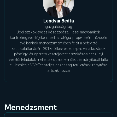
Lendvai Beáta
igazgatósági tag
Jogi szakokleveles közgazdász. Hazai nagybankok
kontrolling vezetőjeként felelt stratégiai projektekért. Tőzsdén
lévő bankok menedzsmentjében felelt a befektetői
kapcsolattartásért. 2018-tól kis- és közepes vállalkozások
pénzügyi és operatív vezetőjeként a szokásos pénzügyi
vezetői feladatok mellett az operatív működés irányítását látta
el. Jelenleg a ViVeTech teljes gazdasági területének irányítása
tartozik hozzá.
Menedzsment