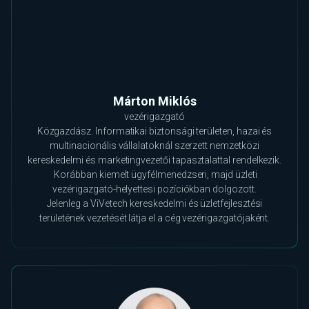
Márton Miklós
vezérigazgató
Közgazdász. Informatikai biztonsági területen, hazai és
multinacionális vállalatoknál szerzett nemzetközi
kereskedelmi és marketingvezetői tapasztalattal rendelkezik.
Korábban kiemelt ügyfélmenedzseri, majd üzleti
vezérigazgató-helyettesi pozíciókban dolgozott.
Jelenleg a ViVetech kereskedelmi és üzletfejlesztési
területének vezetését látja el a cég vezérigazgatójaként.