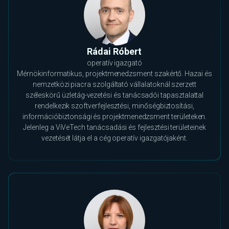
Rádai Róbert
operatív igazgató
Mérnökinformatikus, projektmenedzsment szakértő. Hazai és
nemzetközi piacra szolgáltató vállalatoknál szerzett
széleskörű üzletág-vezetési és tanácsadói tapasztalattal
rendelkezik szoftverfejlesztési, minőségbiztosítási,
információbiztonsági és projektmenedzsment területeken.
Jelenleg a ViVeTech tanácsadási és fejlesztési területeinek
vezetését látja el a cég operatív igazgatójaként.