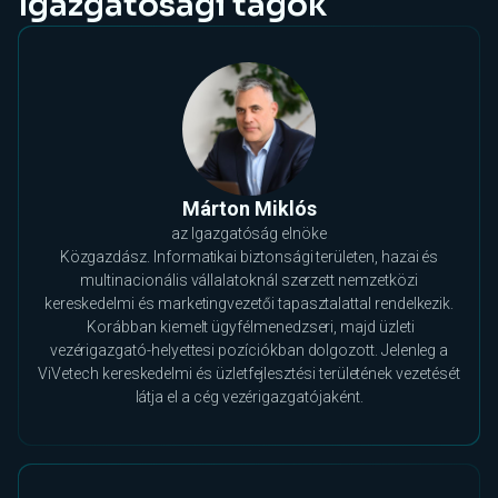
Igazgatósági tagok
Márton Miklós
az Igazgatóság elnöke
Közgazdász. Informatikai biztonsági területen, hazai és
multinacionális vállalatoknál szerzett nemzetközi
kereskedelmi és marketingvezetői tapasztalattal rendelkezik.
Korábban kiemelt ügyfélmenedzseri, majd üzleti
vezérigazgató-helyettesi pozíciókban dolgozott. Jelenleg a
ViVetech kereskedelmi és üzletfejlesztési területének vezetését
látja el a cég vezérigazgatójaként.