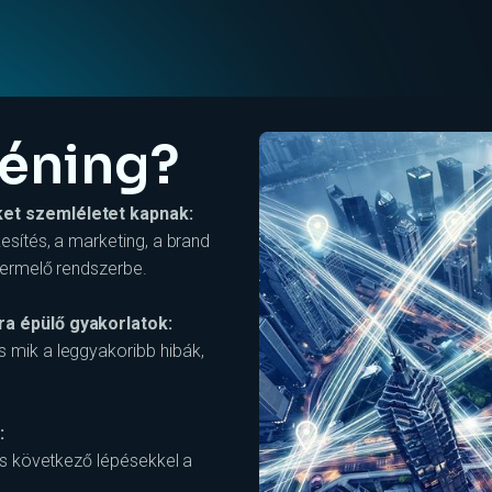
réning?
et szemléletet kapnak:
esítés, a marketing, a brand
termelő rendszerbe.
a épülő gyakorlatok:
 mik a leggyakoribb hibák,
:
 és következő lépésekkel a