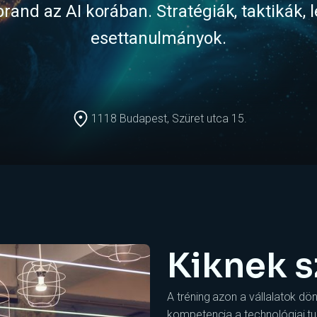
brand az AI korában. Stratégiák, taktikák, 
esettanulmányok.
1118 Budapest, Szüret utca 15.
Kiknek s
A tréning azon a vállalatok dö
kompetencia a technológiai tud