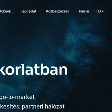
tőknek
Kapcsolat
Közbeszerzés
Karrier
HU
korlatban
 go-to-market
esítés, partneri hálózat