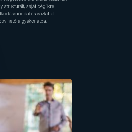
 strukturált, saját cégükre
lkodásmóddal és vázlattal
bvihető a gyakorlatba.