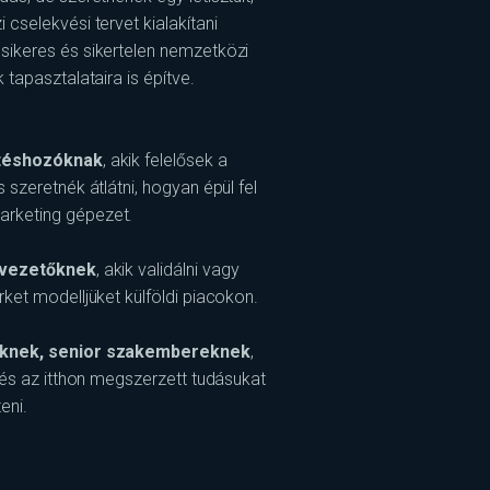
cselekvési tervet kialakítani
sikeres és sikertelen nemzetközi
tapasztalataira is építve.
ntéshozóknak
, akik felelősek a
 szeretnék átlátni, hogyan épül fel
rketing gépezet.
gvezetőknek
, akik validálni vagy
ket modelljüket külföldi piacokon.
őknek, senior szakembereknek
,
 és az itthon megszerzett tudásukat
eni.