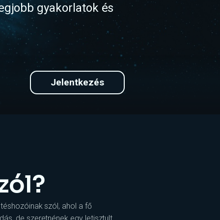
legjobb gyakorlatok és
Jelentkezés
zól?
ntéshozóinak szól, ahol a fő
ás, de szeretnének egy letisztult,