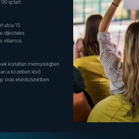
00-ig tart.
t utca 15.
 díjköteles.
 villamos.
ackek korlátlan mennyiségben
óan a közelben lévő
egy órás ebédszünetben.