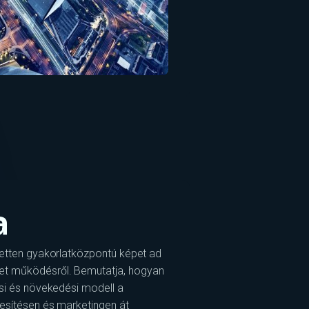
a
ezetten gyakorlatközpontú képet ad
et működésről. Bemutatja, hogyan
ési és növekedési modell a
kesítésen és marketingen át