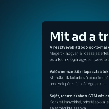
Mit ad a t
A résztvevők átfogó go-to-mark
Megértik, hogyan áll össze az érték
és a technológia egyetlen, bevétel
Valós nemzetközi tapasztalatokr
Mi működik különböző piacokon, és
amelyek pénzt és időt égetnek el.
Saját, testre szabott GTM vázlat
Konkrét irányokkal, prioritásokkal
saját cégükre szabva.