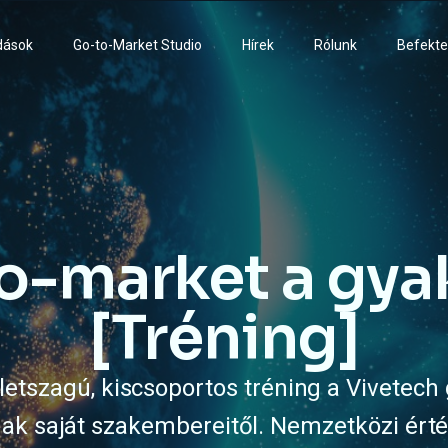
dások
Go-to-Market Studio
Hírek
Rólunk
Befekte
o-market a gya
[Tréning]
életszagú, kiscsoportos tréning a Vivetech
 saját szakembereitől. Nemzetközi érték