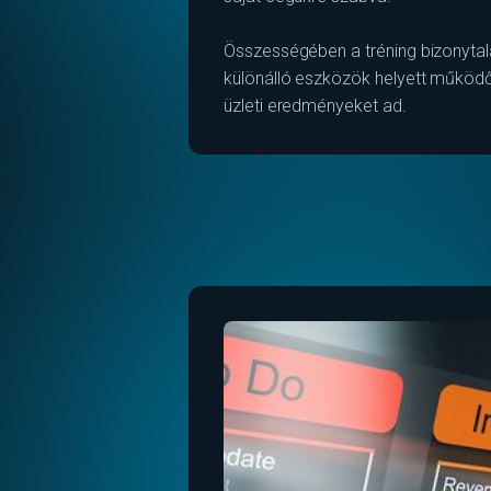
Összességében a tréning bizonytalan
különálló eszközök helyett működő r
üzleti eredményeket ad.