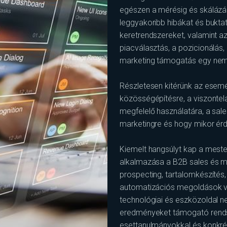
egészen a mérésig és skálázá
leggyakoribb hibákat és buktat
keretrendszereket, valamint a
piacválasztás, a pozicionálás,
marketing támogatás egy nem
Részletesen kitérünk az esemé
közösségépítésre, a viszontel
megfelelő használatára, a sale
marketingre és hogy mikor érd
Kiemelt hangsúlyt kap a mester
alkalmazása a B2B sales és ma
prospecting, tartalomkészítés
automatizációs megoldások va
technológiai és eszközoldal 
eredményeket támogató rendsz
esettanulmányokkal és konkré