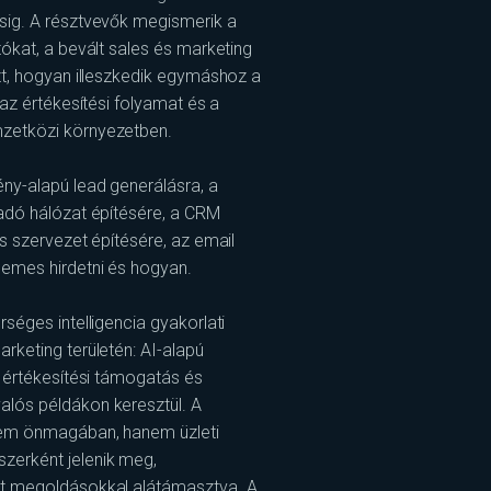
sig. A résztvevők megismerik a
ókat, a bevált sales és marketing
zt, hogyan illeszkedik egymáshoz a
 az értékesítési folyamat és a
zetközi környezetben.
ny-alapú lead generálásra, a
adó hálózat építésére, a CRM
s szervezet építésére, az email
emes hirdetni és hogyan.
séges intelligencia gyakorlati
rketing területén: AI-alapú
, értékesítési támogatás és
lós példákon keresztül. A
nem önmagában, hanem üzleti
erként jelenik meg,
t megoldásokkal alátámasztva. A