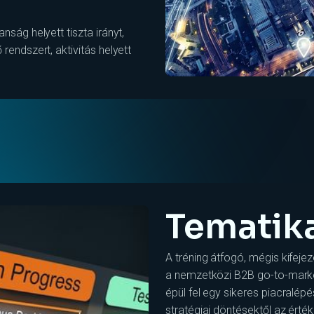
ság helyett tiszta irányt,
endszert, aktivitás helyett
Tematik
A tréning átfogó, mégis kifej
a nemzetközi B2B go-to-mark
épül fel egy sikeres piacralép
stratégiai döntésektől az érté