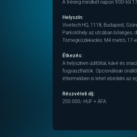
A tréning mindkét napon 9:00-tól 17:
Helyszín:
Vivetech HQ, 1118, Budapest, Szüre
Parkolóhely az utcában bőséges, de
Tömegközlekedés: M4 metró, 17-es
Étkezés:
A helyszínen üditőital, kávé és sn
fogyaszthatók. Opcionálisan önáll
éttermekben is lehet ebédelni az 
Részvételi díj:
250.000,- HUF + ÁFA