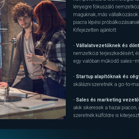
lényegre fókuszáló nemzetközi 
maguknak, más vállalkozások 
piacra lépési próbálkozásainak 
Kifejezetten ajánlott:
-
Vállalatvezetőknek és dö
nemzetközi terjeszkedésért, és
egy valóban működő sales–ma
-
Startup alapítóknak és cé
skálázni szeretnék a go-to-mar
-
Sales és marketing vezet
akik sikeresek a hazai piacon,
szeretnék külföldre is kiterjeszt