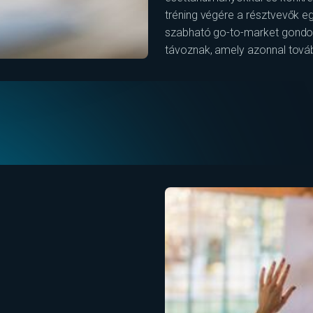
tréning végére a résztvevők egy
szabható go-to-market gondo
távoznak, amely azonnal továb