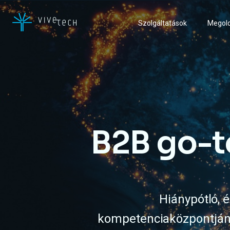
Szolgáltatások
Megol
B2B go-t
Hiánypótló, 
kompetenciaközpontjának